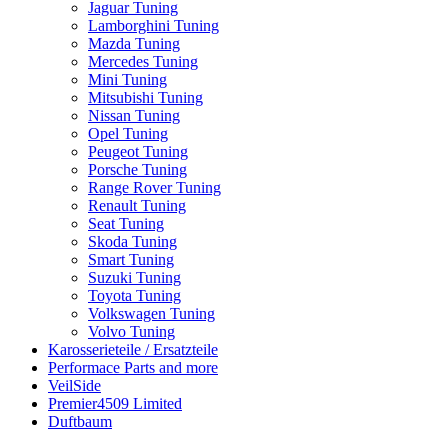
Jaguar Tuning
Lamborghini Tuning
Mazda Tuning
Mercedes Tuning
Mini Tuning
Mitsubishi Tuning
Nissan Tuning
Opel Tuning
Peugeot Tuning
Porsche Tuning
Range Rover Tuning
Renault Tuning
Seat Tuning
Skoda Tuning
Smart Tuning
Suzuki Tuning
Toyota Tuning
Volkswagen Tuning
Volvo Tuning
Karosserieteile / Ersatzteile
Performace Parts and more
VeilSide
Premier4509 Limited
Duftbaum