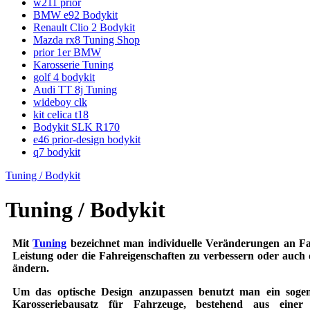
w211 prior
BMW e92 Bodykit
Renault Clio 2 Bodykit
Mazda rx8 Tuning Shop
prior 1er BMW
Karosserie Tuning
golf 4 bodykit
Audi TT 8j Tuning
wideboy clk
kit celica t18
Bodykit SLK R170
e46 prior-design bodykit
q7 bodykit
Tuning / Bodykit
Tuning / Bodykit
Mit
Tuning
bezeichnet man individuelle Veränderungen an Fa
Leistung oder die Fahreigenschaften zu verbessern oder auch 
ändern.
Um das optische Design anzupassen benutzt man ein soge
Karosseriebausatz für Fahrzeuge, bestehend aus einer 