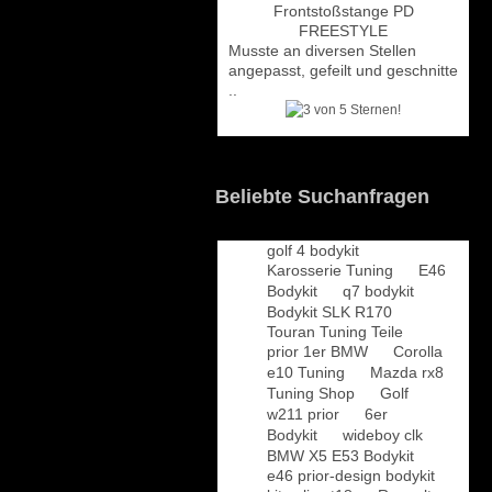
Musste an diversen Stellen
angepasst, gefeilt und geschnitte
..
Beliebte Suchanfragen
golf 4 bodykit
Karosserie Tuning
E46
Bodykit
q7 bodykit
Bodykit SLK R170
Touran Tuning Teile
prior 1er BMW
Corolla
e10 Tuning
Mazda rx8
Tuning Shop
Golf
w211 prior
6er
Bodykit
wideboy clk
BMW X5 E53 Bodykit
e46 prior-design bodykit