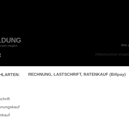
LDUNG
Bitte
rzeit möglich.
RECHNUNG, LASTSCHRIFT, RATENKAUF (Billpay)
HLARTEN:
chrift
hnungskauf
enkauf