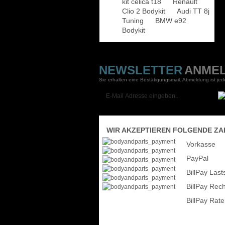
kit celica t18
Renault
Clio 2 Bodykit
Audi TT 8j
Tuning
BMW e92
Bodykit
NEWSLETTER
ANME
Sie erhalten eine Bestätigungsmail. Abmeldung ist jede
WIR AKZEPTIEREN FOLGENDE ZA
Vorkasse
PayPal
BillPay Lasts
BillPay Rec
BillPay Rat