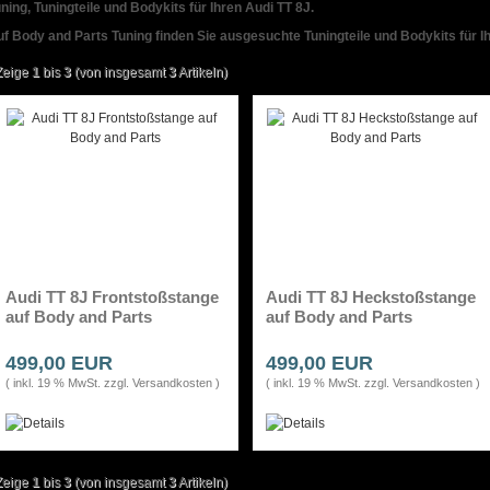
ning, Tuningteile und Bodykits für Ihren Audi TT 8J.
f Body and Parts Tuning finden Sie ausgesuchte Tuningteile und Bodykits für Ih
Zeige
1
bis
3
(von insgesamt
3
Artikeln)
Audi TT 8J Frontstoßstange
Audi TT 8J Heckstoßstange
auf Body and Parts
auf Body and Parts
499,00 EUR
499,00 EUR
( inkl. 19 % MwSt. zzgl.
Versandkosten
)
( inkl. 19 % MwSt. zzgl.
Versandkosten
)
Zeige
1
bis
3
(von insgesamt
3
Artikeln)