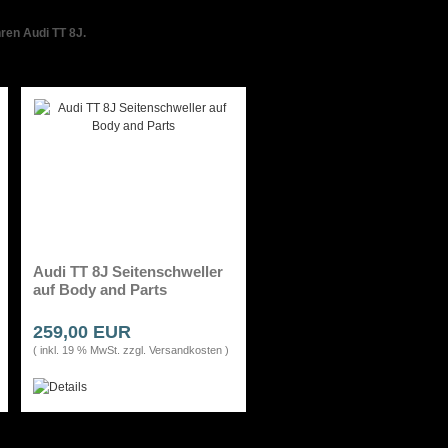
ren Audi TT 8J.
Audi TT 8J Seitenschweller
auf Body and Parts
259,00 EUR
( inkl. 19 % MwSt. zzgl.
Versandkosten
)