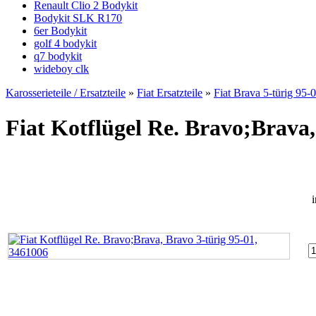
Renault Clio 2 Bodykit
Bodykit SLK R170
6er Bodykit
golf 4 bodykit
q7 bodykit
wideboy clk
Karosserieteile / Ersatzteile
»
Fiat Ersatzteile
»
Fiat Brava 5-türig 95-
Fiat Kotflügel Re. Bravo;Brava,