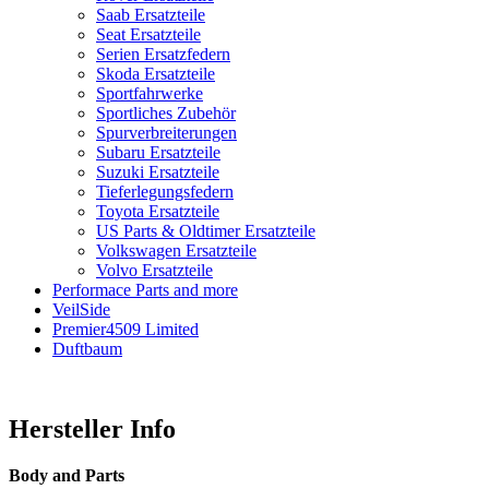
Saab Ersatzteile
Seat Ersatzteile
Serien Ersatzfedern
Skoda Ersatzteile
Sportfahrwerke
Sportliches Zubehör
Spurverbreiterungen
Subaru Ersatzteile
Suzuki Ersatzteile
Tieferlegungsfedern
Toyota Ersatzteile
US Parts & Oldtimer Ersatzteile
Volkswagen Ersatzteile
Volvo Ersatzteile
Performace Parts and more
VeilSide
Premier4509 Limited
Duftbaum
Hersteller Info
Body and Parts