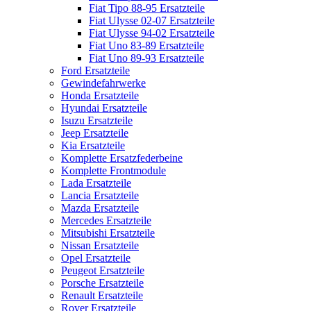
Fiat Tipo 88-95 Ersatzteile
Fiat Ulysse 02-07 Ersatzteile
Fiat Ulysse 94-02 Ersatzteile
Fiat Uno 83-89 Ersatzteile
Fiat Uno 89-93 Ersatzteile
Ford Ersatzteile
Gewindefahrwerke
Honda Ersatzteile
Hyundai Ersatzteile
Isuzu Ersatzteile
Jeep Ersatzteile
Kia Ersatzteile
Komplette Ersatzfederbeine
Komplette Frontmodule
Lada Ersatzteile
Lancia Ersatzteile
Mazda Ersatzteile
Mercedes Ersatzteile
Mitsubishi Ersatzteile
Nissan Ersatzteile
Opel Ersatzteile
Peugeot Ersatzteile
Porsche Ersatzteile
Renault Ersatzteile
Rover Ersatzteile