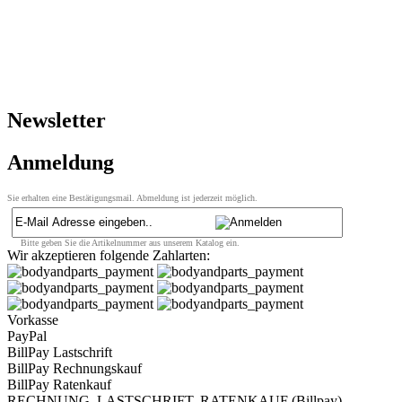
Newsletter
Anmeldung
Sie erhalten eine Bestätigungsmail. Abmeldung ist jederzeit möglich.
Bitte geben Sie die Artikelnummer aus unserem Katalog ein.
Wir akzeptieren folgende Zahlarten:
Vorkasse
PayPal
BillPay Lastschrift
BillPay Rechnungskauf
BillPay Ratenkauf
RECHNUNG, LASTSCHRIFT, RATENKAUF (Billpay)