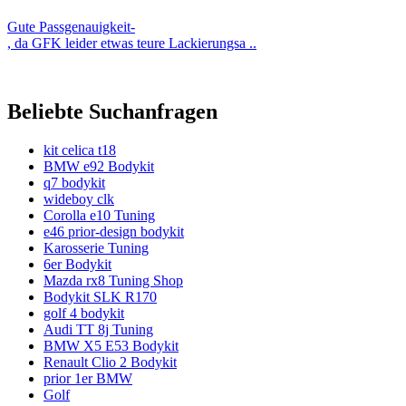
Gute Passgenauigkeit-
, da GFK leider etwas teure Lackierungsa ..
Beliebte Suchanfragen
kit celica t18
BMW e92 Bodykit
q7 bodykit
wideboy clk
Corolla e10 Tuning
e46 prior-design bodykit
Karosserie Tuning
6er Bodykit
Mazda rx8 Tuning Shop
Bodykit SLK R170
golf 4 bodykit
Audi TT 8j Tuning
BMW X5 E53 Bodykit
Renault Clio 2 Bodykit
prior 1er BMW
Golf