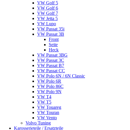
VW Golf 5
VW Golf 6
VW Golf 7
VW Jetta 5
VW Lupo
VW Passat 35i
VW Passat 3B
Front
Seite
Heck
VW Passat 3BG
VW Passat 3C
VW Passat B7
VW Passat CC
VW Polo 6N / 6N Classic
VW Polo 6R
VW Polo 86C
VW Polo 9N
VW T4
VW T5
VW Touareg
VW Touran
VW Vento
Volvo Tuning
Karosserieteile / Ersatzteile