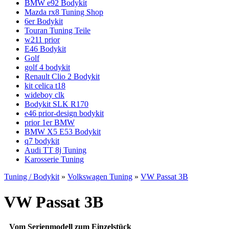
BMW e92 Bodykit
Mazda rx8 Tuning Shop
6er Bodykit
Touran Tuning Teile
w211 prior
E46 Bodykit
Golf
golf 4 bodykit
Renault Clio 2 Bodykit
kit celica t18
wideboy clk
Bodykit SLK R170
e46 prior-design bodykit
prior 1er BMW
BMW X5 E53 Bodykit
q7 bodykit
Audi TT 8j Tuning
Karosserie Tuning
Tuning / Bodykit
»
Volkswagen Tuning
»
VW Passat 3B
VW Passat 3B
Vom Serienmodell zum Einzelstück